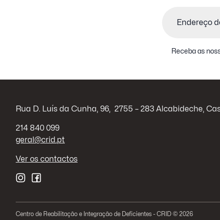
Email
(Obrigatório)
Receba as noss
Rua D. Luís da Cunha, 96, 2755 – 283 Alcabideche, Ca
214 840 099
geral@crid.pt
Ver os contactos
Centro de Reabilitação e Integração de Deficientes - CRID © 2026