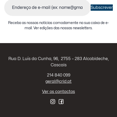
Email
(Obrigatório)
Subscrever
Receba as nossas notícias comodamente na sua caixa de e-
mail.
Ver edições das nossas newsletters
.
Rua D. Luís da Cunha, 96, 2755 – 283 Alcabideche,
Cascais
214 840 099
geral@crid.pt
Ver os contactos