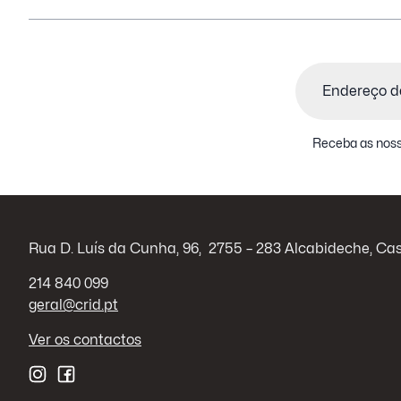
Email
(Obrigatório)
Receba as noss
Rua D. Luís da Cunha, 96, 2755 – 283 Alcabideche, Ca
214 840 099
geral@crid.pt
Ver os contactos