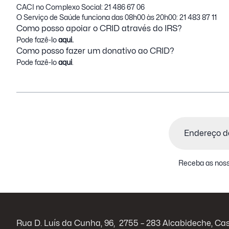
CACI no Complexo Social: 21 486 67 06
O Serviço de Saúde funciona das 08h00 às 20h00: 21 483 87 11
Como posso apoiar o CRID através do IRS?
Pode fazê-lo
aqui.
Como posso fazer um donativo ao CRID?
Pode fazê-lo
aqui
.
Email
(Obrigatór
Receba as noss
Rua D. Luís da Cunha, 96, 2755 – 283 Alcabideche, Ca