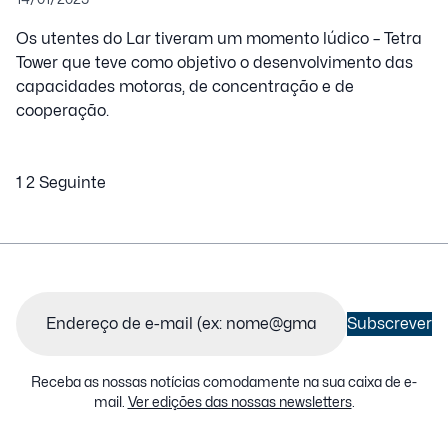
Os utentes do Lar tiveram um momento lúdico – Tetra
Tower que teve como objetivo o desenvolvimento das
capacidades motoras, de concentração e de
cooperação.
1
2
Seguinte
Paginação
dos
conteúdos
Email
(Obrigatório)
Subscrever
Receba as nossas notícias comodamente na sua caixa de e-
mail.
Ver edições das nossas newsletters
.