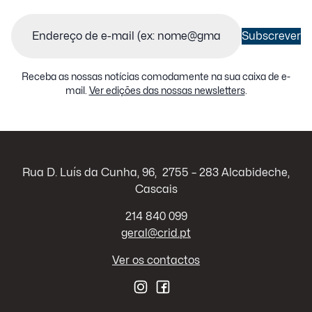
conteúdos
Email
(Obrigatório)
Subscrever
Receba as nossas notícias comodamente na sua caixa de e-
mail.
Ver edições das nossas newsletters
.
Rua D. Luís da Cunha, 96, 2755 – 283 Alcabideche,
Cascais
214 840 099
geral@crid.pt
Ver os contactos