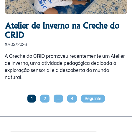
Atelier de Inverno na Creche do
CRID
10/03/2026
A Creche do CRID promoveu recentemente um Atelier
de Inverno, uma atividade pedagógica dedicada à
exploração sensorial e à descoberta do mundo
natural.
1
2
…
4
Seguinte
Paginação
dos
conteúdos