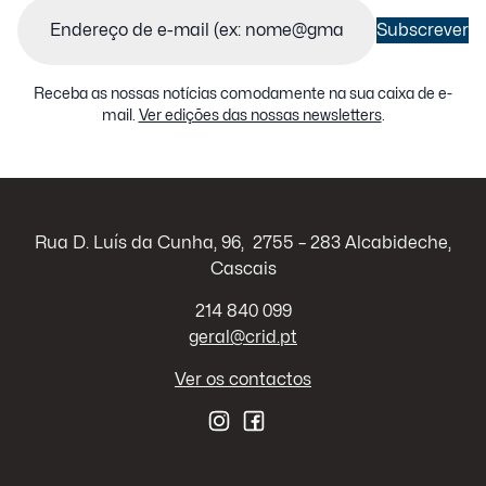
Email
(Obrigatório)
Subscrever
Receba as nossas notícias comodamente na sua caixa de e-
mail.
Ver edições das nossas newsletters
.
Rua D. Luís da Cunha, 96, 2755 – 283 Alcabideche,
Cascais
214 840 099
geral@crid.pt
Ver os contactos