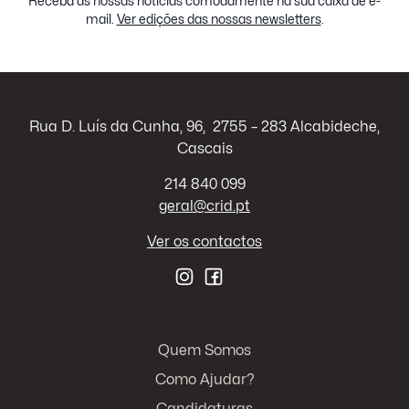
Receba as nossas notícias comodamente na sua caixa de e-
mail.
Ver edições das nossas newsletters
.
Rua D. Luís da Cunha, 96, 2755 – 283 Alcabideche,
Cascais
214 840 099
geral@crid.pt
Ver os contactos
Quem Somos
Como Ajudar?
Candidaturas