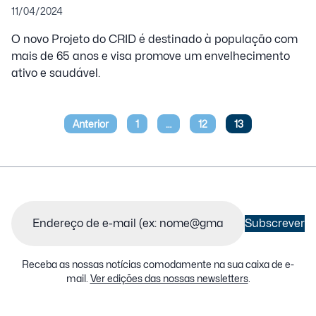
11/04/2024
O novo Projeto do CRID é destinado à população com
mais de 65 anos e visa promove um envelhecimento
ativo e saudável.
Anterior
1
…
12
13
Paginação
dos
conteúdos
Email
(Obrigatório)
Subscrever
Receba as nossas notícias comodamente na sua caixa de e-
mail.
Ver edições das nossas newsletters
.